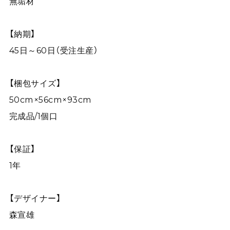
無垢材
【納期】
45日～60日（受注生産）
【梱包サイズ】
50cm×56cm×93cm
完成品/1個口
【保証】
1年
【デザイナー】
森宣雄