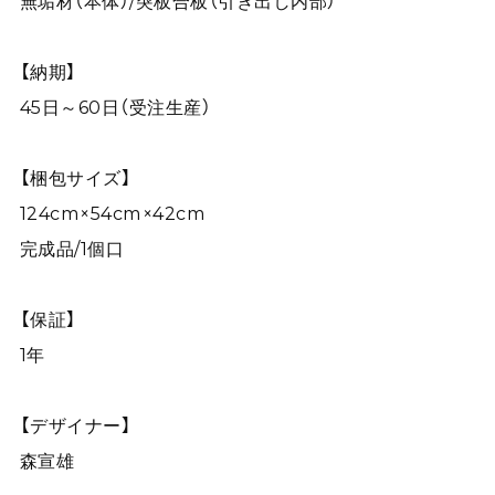
無垢材（本体）/突板合板（引き出し内部）
【納期】
45日～60日（受注生産）
【梱包サイズ】
124cm×54cm×42cm
完成品/1個口
【保証】
1年
【デザイナー】
森宣雄