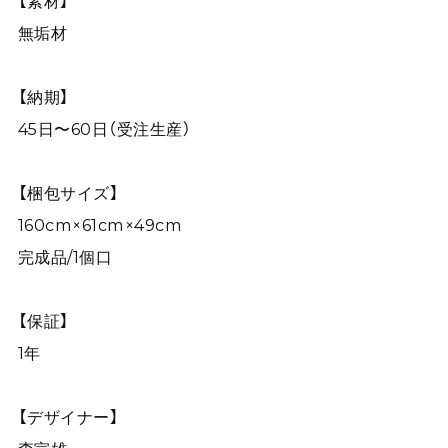
【素材】
無垢材
【納期】
45日〜60日（受注生産）
【梱包サイズ】
160cm×61cm×49cm
完成品/1個口
【保証】
1年
【デザイナー】