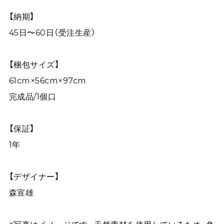
【納期】
45日〜60日（受注生産）
【梱包サイズ】
61cm×56cm×97cm
完成品/1個口
【保証】
1年
【デザイナー】
森宣雄