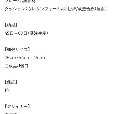
フレーム：無垢材
クッション：ウレタンフォーム/羽毛/綿/成型合板（座面）
【納期】
45日～60日（受注生産）
【梱包サイズ】
76cm×54cm×45cm
完成品/1個口
【保証】
1年
【デザイナー】