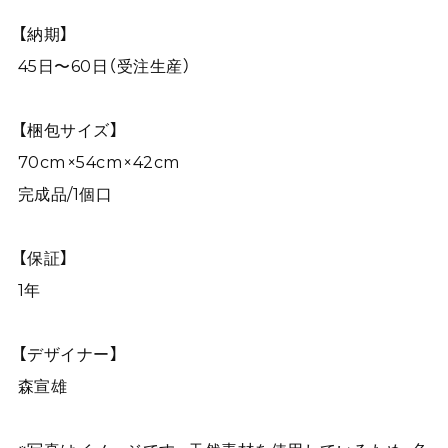
【納期】
45日〜60日（受注生産）
【梱包サイズ】
70cm×54cm×42cm
完成品/1個口
【保証】
1年
【デザイナー】
森宣雄