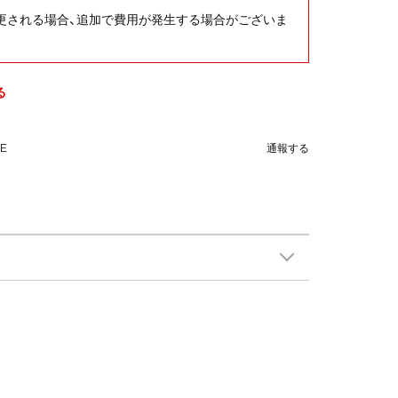
更される場合、追加で費用が発生する場合がございま
。
る
NE
通報する