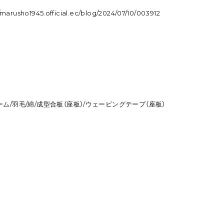
//marusho1945.official.ec/blog/2024/07/10/003912
ム/羽毛/綿/成型合板（座板）/ウェービングテープ（座板）