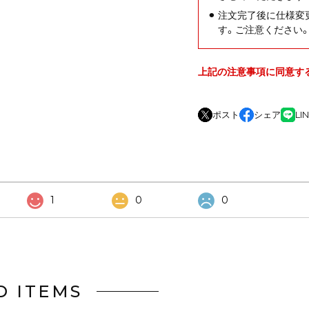
注文完了後に仕様変
す。ご注意ください
上記の注意事項に同意す
ポスト
シェア
LI
1
0
0
D ITEMS