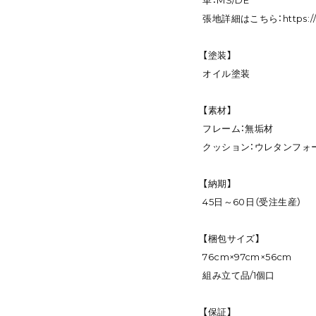
革：MS/DE
張地詳細はこちら：
https:
【塗装】
オイル塗装
【素材】
フレーム：無垢材
クッション：ウレタンフォー
【納期】
45日～60日（受注生産）
【梱包サイズ】
76cm×97cm×56cm
組み立て品/1個口
【保証】