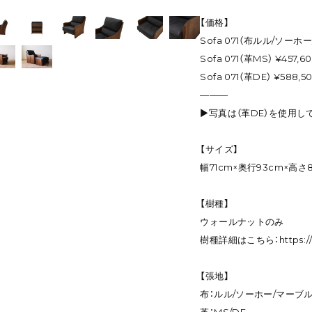
【価格】
Sofa 071（布ルル/ソーホ
Sofa 071（革MS） ¥457,6
Sofa 071（革DE） ¥588,5
———
▶写真は（革DE）を使用し
【サイズ】
幅71cm×奥行93cm×高さ
【樹種】
ウォールナットのみ
樹種詳細はこちら：
https:
【張地】
布：ルル/ソーホー/マーブ