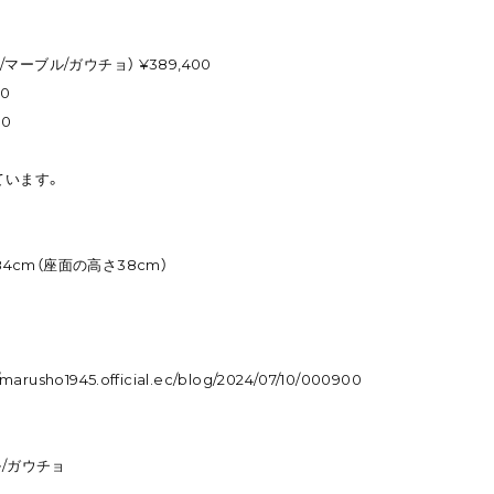
ー/マーブル/ガウチョ） ¥389,400
00
00
ています。
84cm（座面の高さ38cm）
//marusho1945.official.ec/blog/2024/07/10/000900
ル/ガウチョ