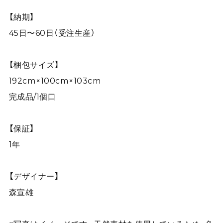
【納期】
45日〜60日（受注生産）
【梱包サイズ】
192cm×100cm×103cm
完成品/1個口
【保証】
1年
【デザイナー】
森宣雄